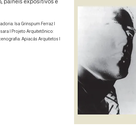
, painéis expositivos e
adoria: Isa Grinspum Ferraz I
ara I Projeto Arquitetônico:
cenografia: Apiacás Arquitetos I