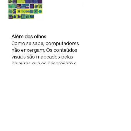
Além dos olhos
Como se sabe, computadores
não enxergam. Os conteúdos
visuais são mapeados pelas
palavras que os descrevem e
pelo reconhecimento de alguns
padrões, como linhas,
densidades e formas. Quando
falamos em visão
computacional não estamos,
portanto, mimetizando
capacidades de seres vivos nas
máquinas, mas atribuindo a
elas competências para