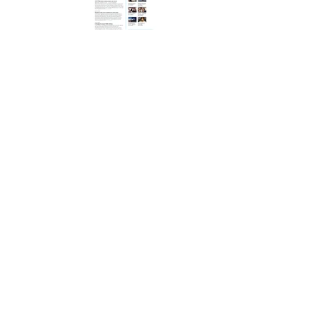
TAGS RELACIONADAS:
SITE, CONSTRUÇÃO
NAVEGUE POR ÁREAS OU SEGMENTOS
ADVOCACIA
ALIMENTAÇÃO
ARQUITETURA E DESIGN
CONSTRUÇÃO
CORPORATIVO
CULTURA
EDUCAÇÃO
MEIO AMBIENTE
TERCEIRO SETOR
IDENTIDADE VISUAL
PUBLICAÇÕES