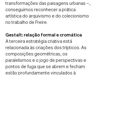
transformações das paisagens urbanas –,
conseguimos reconhecer a prática
artística do arquivismo e do colecionismo
no trabalho de Freire.
Gestalt: relação formal e cromática
A terceira estratégia criativa está
relacionada às criações dos trípticos. As
composições geométricas, os
paralelismos e o jogo de perspectivas e
pontos de fuga que se abrem e fecham
estão profundamente vinculados à
formação deste arquiteto e aos
fundamentos do seu mestre, o artista e
semiótico Décio Pignatari, com quem
Marcos estudou as relações simbólicas
das representações imagéticas. O
domínio da técnica still usada na fotografia
publicitária também contribuiu muito na
precisão e na poesia desta coleção de
imagens.