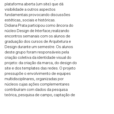
plataforma aberta (um site) que dá
visibilidade a outros aspectos
fundamentais provocando discussões
estéticas, sociais e históricas.
Didiana Prata participou como âncora do
núcleo Design de Interface,realizando
encontros semanais com os alunos de
graduação dos cursos de Arquitetura e
Design durante um semestre. Os alunos
deste grupo foram responsáveis pela
criação coletiva da identidade visual do
projeto: da criação da marca, do design do
site e dos templates das redes. O projeto
pressupõe o envolvimento de equipes
multidisciplinares, organizadas por
núcleos cujas ações complementares
contribuíram com dados da pesquisa
teórica, pesquisa de campo, captação de
imagens in loco e uso de estratégias
digitais e manipulação e geração de
imagens em softwares com tecnologia