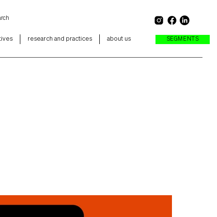
tives
research and practices
about us
SEGMENTS