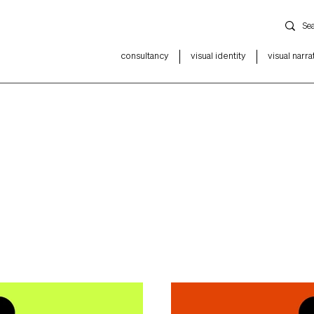
consultancy
visual identity
visual narra